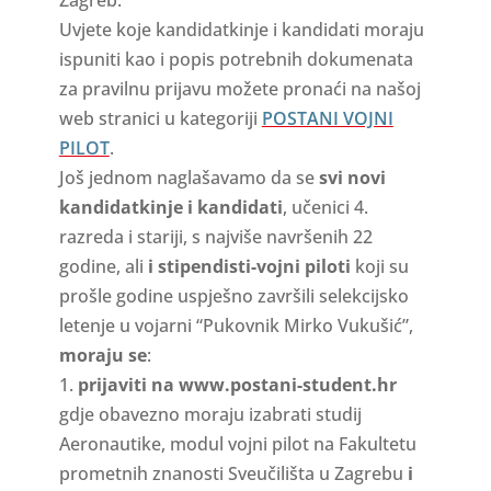
Zagreb.
Uvjete koje kandidatkinje i kandidati moraju
ispuniti kao i popis potrebnih dokumenata
za pravilnu prijavu možete pronaći na našoj
web stranici u kategoriji
POSTANI VOJNI
PILOT
.
Još jednom naglašavamo da se
svi novi
kandidatkinje i kandidati
, učenici 4.
razreda i stariji, s najviše navršenih 22
godine, ali
i stipendisti-vojni piloti
koji su
prošle godine uspješno završili selekcijsko
letenje u vojarni “Pukovnik Mirko Vukušić”,
moraju se
:
1.
prijaviti na www.postani-student.hr
gdje obavezno moraju izabrati studij
Aeronautike, modul vojni pilot na Fakultetu
prometnih znanosti Sveučilišta u Zagrebu
i