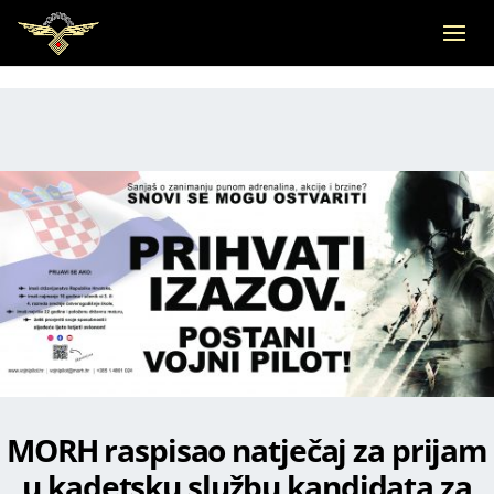
MORH raspisao natječaj za prijam
u kadetsku službu kandidata za