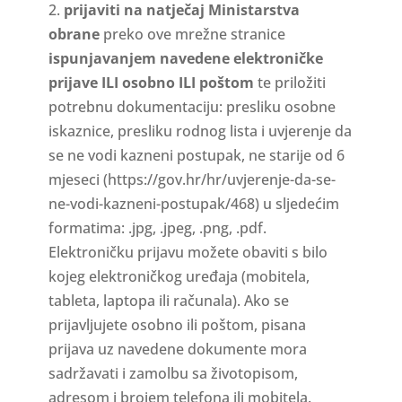
2.
prijaviti na natječaj Ministarstva
obrane
preko ove mrežne stranice
ispunjavanjem navedene elektroničke
prijave ILI osobno ILI poštom
te priložiti
potrebnu dokumentaciju: presliku osobne
iskaznice, presliku rodnog lista i uvjerenje da
se ne vodi kazneni postupak, ne starije od 6
mjeseci (https://gov.hr/hr/uvjerenje-da-se-
ne-vodi-kazneni-postupak/468) u sljedećim
formatima: .jpg, .jpeg, .png, .pdf.
Elektroničku prijavu možete obaviti s bilo
kojeg elektroničkog uređaja (mobitela,
tableta, laptopa ili računala). Ako se
prijavljujete osobno ili poštom, pisana
prijava uz navedene dokumente mora
sadržavati i zamolbu sa životopisom,
adresom i brojem telefona ili mobitela.