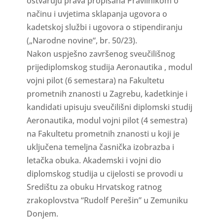
ostvaruju prava propisana Pravilnikom o
načinu i uvjetima sklapanja ugovora o
kadetskoj službi i ugovora o stipendiranju
(„Narodne novine“, br. 50/23).
Nakon uspješno završenog sveučilišnog
prijediplomskog studija Aeronautika , modul
vojni pilot (6 semestara) na Fakultetu
prometnih znanosti u Zagrebu, kadetkinje i
kandidati upisuju sveučilišni diplomski studij
Aeronautika, modul vojni pilot (4 semestra)
na Fakultetu prometnih znanosti u koji je
uključena temeljna časnička izobrazba i
letačka obuka. Akademski i vojni dio
diplomskog studija u cijelosti se provodi u
Središtu za obuku Hrvatskog ratnog
zrakoplovstva “Rudolf Perešin” u Zemuniku
Donjem.