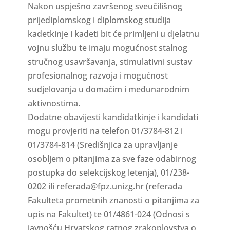
Nakon uspješno završenog sveučilišnog
prijediplomskog i diplomskog studija
kadetkinje i kadeti bit će primljeni u djelatnu
vojnu službu te imaju mogućnost stalnog
stručnog usavršavanja, stimulativni sustav
profesionalnog razvoja i mogućnost
sudjelovanja u domaćim i međunarodnim
aktivnostima.
Dodatne obavijesti kandidatkinje i kandidati
mogu provjeriti na telefon 01/3784-812 i
01/3784-814 (Središnjica za upravljanje
osobljem o pitanjima za sve faze odabirnog
postupka do selekcijskog letenja), 01/238-
0202 ili referada@fpz.unizg.hr (referada
Fakulteta prometnih znanosti o pitanjima za
upis na Fakultet) te 01/4861-024 (Odnosi s
javnošću Hrvatskog ratnog zrakoplovstva o