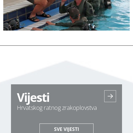
Vijesti
Hrvatskog ratnog zrakoplovstva
SVE VIJESTI