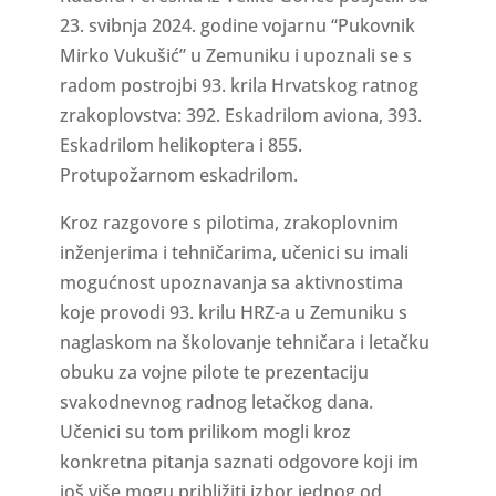
23. svibnja 2024. godine vojarnu “Pukovnik
Mirko Vukušić” u Zemuniku i upoznali se s
radom postrojbi 93. krila Hrvatskog ratnog
zrakoplovstva: 392. Eskadrilom aviona, 393.
Eskadrilom helikoptera i 855.
Protupožarnom eskadrilom.
Kroz razgovore s pilotima, zrakoplovnim
inženjerima i tehničarima, učenici su imali
mogućnost upoznavanja sa aktivnostima
koje provodi 93. krilu HRZ-a u Zemuniku s
naglaskom na školovanje tehničara i letačku
obuku za vojne pilote te prezentaciju
svakodnevnog radnog letačkog dana.
Učenici su tom prilikom mogli kroz
konkretna pitanja saznati odgovore koji im
još više mogu približiti izbor jednog od