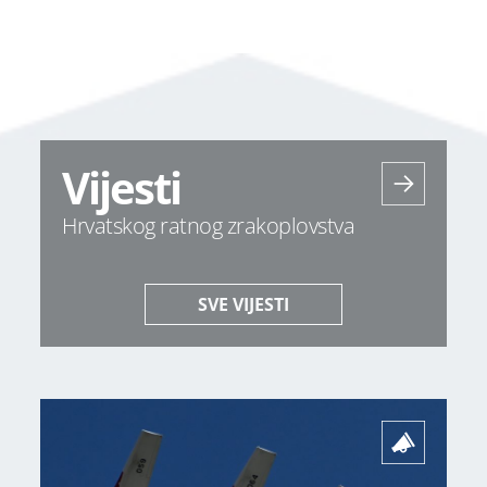
Vijesti
Hrvatskog ratnog zrakoplovstva
SVE VIJESTI