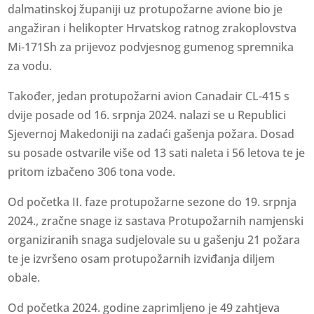
dalmatinskoj županiji uz protupožarne avione bio je
angažiran i helikopter Hrvatskog ratnog zrakoplovstva
Mi-171Sh za prijevoz podvjesnog gumenog spremnika
za vodu.
Također, jedan protupožarni avion Canadair CL-415 s
dvije posade od 16. srpnja 2024. nalazi se u Republici
Sjevernoj Makedoniji na zadaći gašenja požara. Dosad
su posade ostvarile više od 13 sati naleta i 56 letova te je
pritom izbačeno 306 tona vode.
Od početka II. faze protupožarne sezone do 19. srpnja
2024., zračne snage iz sastava Protupožarnih namjenski
organiziranih snaga sudjelovale su u gašenju 21 požara
te je izvršeno osam protupožarnih izviđanja diljem
obale.
Od početka 2024. godine zaprimljeno je 49 zahtjeva