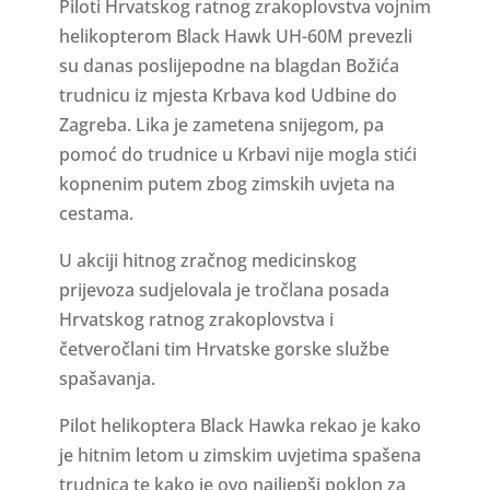
Piloti Hrvatskog ratnog zrakoplovstva vojnim
helikopterom Black Hawk UH-60M prevezli
su danas poslijepodne na blagdan Božića
trudnicu iz mjesta Krbava kod Udbine do
Zagreba. Lika je zametena snijegom, pa
pomoć do trudnice u Krbavi nije mogla stići
kopnenim putem zbog zimskih uvjeta na
cestama.
U akciji hitnog zračnog medicinskog
prijevoza sudjelovala je tročlana posada
Hrvatskog ratnog zrakoplovstva i
četveročlani tim Hrvatske gorske službe
spašavanja.
Pilot helikoptera Black Hawka rekao je kako
je hitnim letom u zimskim uvjetima spašena
trudnica te kako je ovo najljepši poklon za