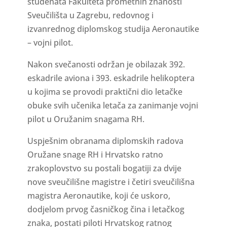
studenata Fakulteta prometnih znanosti
Sveučilišta u Zagrebu, redovnog i
izvanrednog diplomskog studija Aeronautike
– vojni pilot.
Nakon svečanosti održan je obilazak 392.
eskadrile aviona i 393. eskadrile helikoptera
u kojima se provodi praktični dio letačke
obuke svih učenika letača za zanimanje vojni
pilot u Oružanim snagama RH.
Uspješnim obranama diplomskih radova
Oružane snage RH i Hrvatsko ratno
zrakoplovstvo su postali bogatiji za dvije
nove sveučilišne magistre i četiri sveučilišna
magistra Aeronautike, koji će uskoro,
dodjelom prvog časničkog čina i letačkog
znaka, postati piloti Hrvatskog ratnog