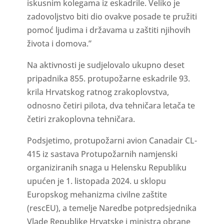
iskusnim kolegama iz eskadrile. Veliko je
zadovoljstvo biti dio ovakve posade te pružiti
pomoć ljudima i državama u zaštiti njihovih
života i domova.”
Na aktivnosti je sudjelovalo ukupno deset
pripadnika 855. protupožarne eskadrile 93.
krila Hrvatskog ratnog zrakoplovstva,
odnosno četiri pilota, dva tehničara letača te
četiri zrakoplovna tehničara.
Podsjetimo, protupožarni avion Canadair CL-
415 iz sastava Protupožarnih namjenski
organiziranih snaga u Helensku Republiku
upućen je 1. listopada 2024. u sklopu
Europskog mehanizma civilne zaštite
(rescEU), a temelje Naredbe potpredsjednika
Vlade Republike Hrvatske i ministra obrane